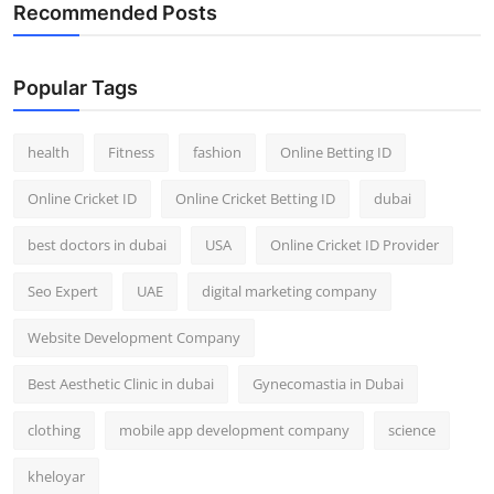
Recommended Posts
Popular Tags
health
Fitness
fashion
Online Betting ID
Online Cricket ID
Online Cricket Betting ID
dubai
best doctors in dubai
USA
Online Cricket ID Provider
Seo Expert
UAE
digital marketing company
Website Development Company
Best Aesthetic Clinic in dubai
Gynecomastia in Dubai
clothing
mobile app development company
science
kheloyar