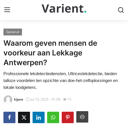
General
Home
Waarom geven mensen de
Contact
voorkeur aan Lekkage
Antwerpen?
Press Release
Professionele lekdetectiediensten, Ultriceslekdetectie, bieden
Travel
talloze voordelen ten opzichte van doe-het-zelfoplossingen en
lokale loodgieters.
Privacy Policy
kijare
Jul 10, 2025 - 01:58
15
About
News Network