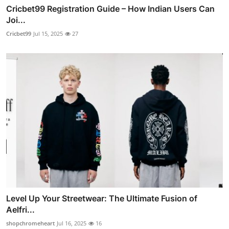
Cricbet99 Registration Guide – How Indian Users Can
Joi...
Cricbet99
Jul 15, 2025
27
Level Up Your Streetwear: The Ultimate Fusion of
Aelfri...
shopchromeheart
Jul 16, 2025
16