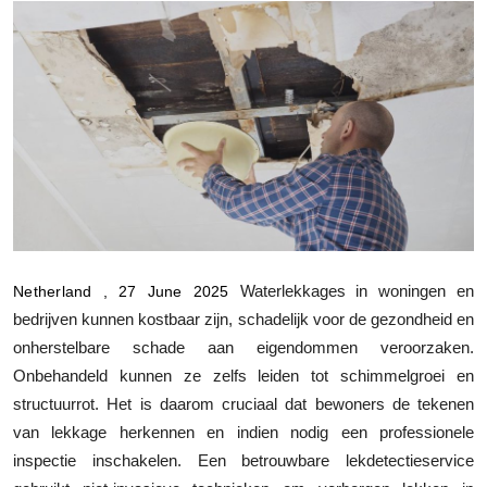
Submit Press Release
Guest Posting
Advertise with US
Crypto
Business
Finance
Waterlekkages in woningen en
Netherland , 27 June 2025
bedrijven kunnen kostbaar zijn, schadelijk voor de gezondheid en
Tech
onherstelbare schade aan eigendommen veroorzaken.
Onbehandeld kunnen ze zelfs leiden tot schimmelgroei en
Real Estate
structuurrot. Het is daarom cruciaal dat bewoners de tekenen
van lekkage herkennen en indien nodig een professionele
General
inspectie inschakelen. Een betrouwbare lekdetectieservice